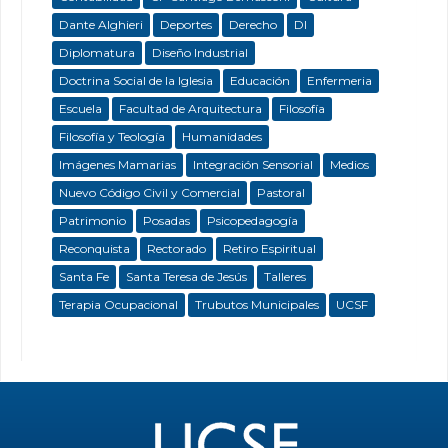
Dante Alghieri
Deportes
Derecho
DI
Diplomatura
Diseño Industrial
Doctrina Social de la Iglesia
Educación
Enfermeria
Escuela
Facultad de Arquitectura
Filosofía
Filosofía y Teología
Humanidades
Imágenes Mamarias
Integración Sensorial
Medios
Nuevo Código Civil y Comercial
Pastoral
Patrimonio
Posadas
Psicopedagogía
Reconquista
Rectorado
Retiro Espiritual
Santa Fe
Santa Teresa de Jesús
Talleres
Terapia Ocupacional
Trubutos Municipales
UCSF