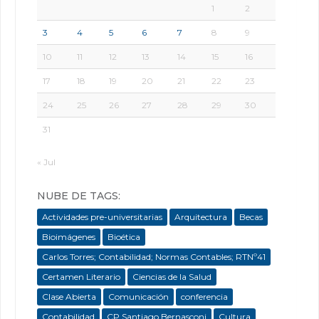
1
2
3
4
5
6
7
8
9
10
11
12
13
14
15
16
17
18
19
20
21
22
23
24
25
26
27
28
29
30
31
« Jul
NUBE DE TAGS:
Actividades pre-universitarias
Arquitectura
Becas
Bioimágenes
Bioética
Carlos Torres; Contabilidad; Normas Contables; RTNº41
Certamen Literario
Ciencias de la Salud
Clase Abierta
Comunicación
conferencia
Contabilidad
CP Santiago Bernasconi
Cultura