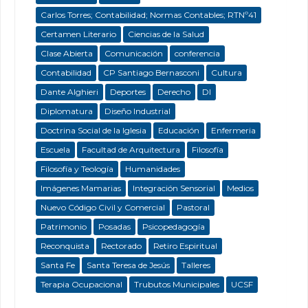
Carlos Torres; Contabilidad; Normas Contables; RTNº41
Certamen Literario
Ciencias de la Salud
Clase Abierta
Comunicación
conferencia
Contabilidad
CP Santiago Bernasconi
Cultura
Dante Alghieri
Deportes
Derecho
DI
Diplomatura
Diseño Industrial
Doctrina Social de la Iglesia
Educación
Enfermeria
Escuela
Facultad de Arquitectura
Filosofía
Filosofía y Teología
Humanidades
Imágenes Mamarias
Integración Sensorial
Medios
Nuevo Código Civil y Comercial
Pastoral
Patrimonio
Posadas
Psicopedagogía
Reconquista
Rectorado
Retiro Espiritual
Santa Fe
Santa Teresa de Jesús
Talleres
Terapia Ocupacional
Trubutos Municipales
UCSF