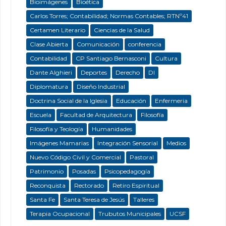
Bioimágenes
Bioética
Carlos Torres; Contabilidad; Normas Contables; RTNº41
Certamen Literario
Ciencias de la Salud
Clase Abierta
Comunicación
conferencia
Contabilidad
CP Santiago Bernasconi
Cultura
Dante Alghieri
Deportes
Derecho
DI
Diplomatura
Diseño Industrial
Doctrina Social de la Iglesia
Educación
Enfermeria
Escuela
Facultad de Arquitectura
Filosofía
Filosofía y Teología
Humanidades
Imágenes Mamarias
Integración Sensorial
Medios
Nuevo Código Civil y Comercial
Pastoral
Patrimonio
Posadas
Psicopedagogía
Reconquista
Rectorado
Retiro Espiritual
Santa Fe
Santa Teresa de Jesús
Talleres
Terapia Ocupacional
Trubutos Municipales
UCSF