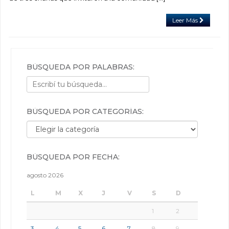
Leer Más
BÚSQUEDA POR PALABRAS:
BÚSQUEDA POR CATEGORÍAS:
Búsqueda por categorías:
BÚSQUEDA POR FECHA:
agosto 2026
L
M
X
J
V
S
D
1
2
3
4
5
6
7
8
9