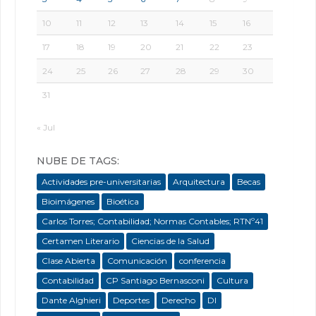
10
11
12
13
14
15
16
17
18
19
20
21
22
23
24
25
26
27
28
29
30
31
« Jul
NUBE DE TAGS:
Actividades pre-universitarias
Arquitectura
Becas
Bioimágenes
Bioética
Carlos Torres; Contabilidad; Normas Contables; RTNº41
Certamen Literario
Ciencias de la Salud
Clase Abierta
Comunicación
conferencia
Contabilidad
CP Santiago Bernasconi
Cultura
Dante Alghieri
Deportes
Derecho
DI