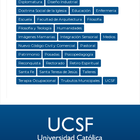
Diplomatura
Diseño Industrial
Doctrina Social de la Iglesia
Educación
Enfermeria
Escuela
Facultad de Arquitectura
Filosofía
Filosofía y Teología
Humanidades
Imágenes Mamarias
Integración Sensorial
Medios
Nuevo Código Civil y Comercial
Pastoral
Patrimonio
Posadas
Psicopedagogía
Reconquista
Rectorado
Retiro Espiritual
Santa Fe
Santa Teresa de Jesús
Talleres
Terapia Ocupacional
Trubutos Municipales
UCSF