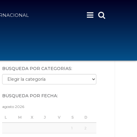
ERNACIONAL
BÚSQUEDA POR PALABRAS:
BÚSQUEDA POR CATEGORÍAS:
Búsqueda por categorías:
BÚSQUEDA POR FECHA:
agosto 2026
L
M
X
J
V
S
D
1
2