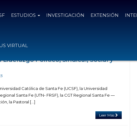
SF
ESTUDIOS
INVESTIGACIÓN
EXTENSIÓN
INT
on el tag Liderazgo Sindical
S VIRTUAL
Liderazgo Político, Sindical, Social y
23
niversidad Católica de Santa Fe (UCSF), la Universidad
egional Santa Fe (UTN- FRSF), la CGT Regional Santa Fe —
ón, la Pastoral […]
Leer Más