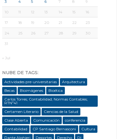
3
4
5
6
7
8
9
10
11
12
13
14
15
16
17
18
19
20
21
22
23
24
25
26
27
28
29
30
31
« Jul
NUBE DE TAGS:
Actividades pre-universitarias
Arquitectura
Becas
Bioimágenes
Bioética
Carlos Torres; Contabilidad; Normas Contables;
RTNº41
Certamen Literario
Ciencias de la Salud
Clase Abierta
Comunicación
conferencia
Contabilidad
CP Santiago Bernasconi
Cultura
Dante Alghieri
Deportes
Derecho
DI