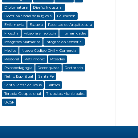
Diplomatura
Diseño Industrial
Doctrina Social de la Iglesia
Educación
Enfermeria
Escuela
Facultad de Arquitectura
Filosofía
Filosofía y Teología
Humanidades
Imágenes Mamarias
Integración Sensorial
Medios
Nuevo Código Civil y Comercial
Pastoral
Patrimonio
Posadas
Psicopedagogía
Reconquista
Rectorado
Retiro Espiritual
Santa Fe
Santa Teresa de Jesús
Talleres
Terapia Ocupacional
Trubutos Municipales
UCSF