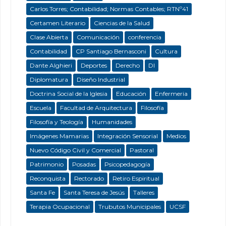
Carlos Torres; Contabilidad; Normas Contables; RTNº41
Certamen Literario
Ciencias de la Salud
Clase Abierta
Comunicación
conferencia
Contabilidad
CP Santiago Bernasconi
Cultura
Dante Alghieri
Deportes
Derecho
DI
Diplomatura
Diseño Industrial
Doctrina Social de la Iglesia
Educación
Enfermeria
Escuela
Facultad de Arquitectura
Filosofía
Filosofía y Teología
Humanidades
Imágenes Mamarias
Integración Sensorial
Medios
Nuevo Código Civil y Comercial
Pastoral
Patrimonio
Posadas
Psicopedagogía
Reconquista
Rectorado
Retiro Espiritual
Santa Fe
Santa Teresa de Jesús
Talleres
Terapia Ocupacional
Trubutos Municipales
UCSF