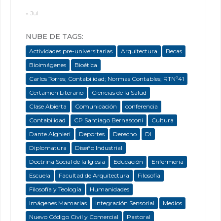
« Jul
NUBE DE TAGS:
Actividades pre-universitarias
Arquitectura
Becas
Bioimágenes
Bioética
Carlos Torres; Contabilidad; Normas Contables; RTNº41
Certamen Literario
Ciencias de la Salud
Clase Abierta
Comunicación
conferencia
Contabilidad
CP Santiago Bernasconi
Cultura
Dante Alghieri
Deportes
Derecho
DI
Diplomatura
Diseño Industrial
Doctrina Social de la Iglesia
Educación
Enfermeria
Escuela
Facultad de Arquitectura
Filosofía
Filosofía y Teología
Humanidades
Imágenes Mamarias
Integración Sensorial
Medios
Nuevo Código Civil y Comercial
Pastoral