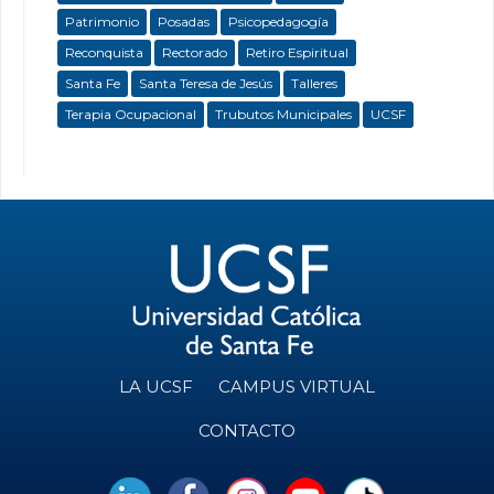
Patrimonio
Posadas
Psicopedagogía
Reconquista
Rectorado
Retiro Espiritual
Santa Fe
Santa Teresa de Jesús
Talleres
Terapia Ocupacional
Trubutos Municipales
UCSF
LA UCSF
CAMPUS VIRTUAL
CONTACTO