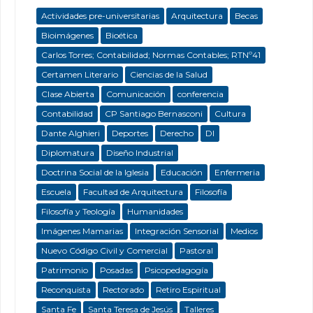
Actividades pre-universitarias
Arquitectura
Becas
Bioimágenes
Bioética
Carlos Torres; Contabilidad; Normas Contables; RTNº41
Certamen Literario
Ciencias de la Salud
Clase Abierta
Comunicación
conferencia
Contabilidad
CP Santiago Bernasconi
Cultura
Dante Alghieri
Deportes
Derecho
DI
Diplomatura
Diseño Industrial
Doctrina Social de la Iglesia
Educación
Enfermeria
Escuela
Facultad de Arquitectura
Filosofía
Filosofía y Teología
Humanidades
Imágenes Mamarias
Integración Sensorial
Medios
Nuevo Código Civil y Comercial
Pastoral
Patrimonio
Posadas
Psicopedagogía
Reconquista
Rectorado
Retiro Espiritual
Santa Fe
Santa Teresa de Jesús
Talleres