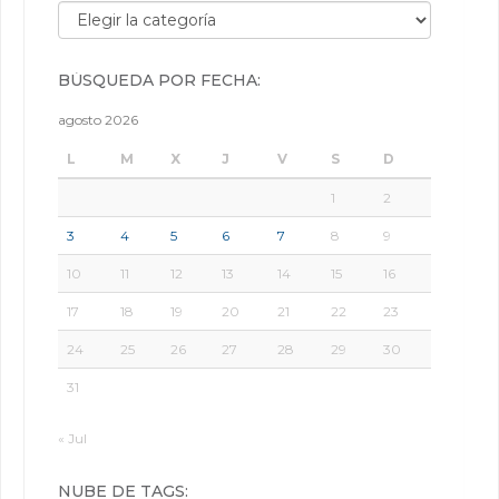
Búsqueda por categorías:
BÚSQUEDA POR FECHA:
agosto 2026
L
M
X
J
V
S
D
1
2
3
4
5
6
7
8
9
10
11
12
13
14
15
16
17
18
19
20
21
22
23
24
25
26
27
28
29
30
31
« Jul
NUBE DE TAGS: