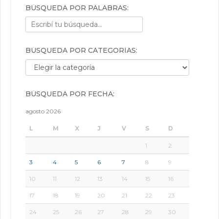
BÚSQUEDA POR PALABRAS:
BÚSQUEDA POR CATEGORÍAS:
Búsqueda por categorías:
BÚSQUEDA POR FECHA:
agosto 2026
L
M
X
J
V
S
D
1
2
3
4
5
6
7
8
9
10
11
12
13
14
15
16
17
18
19
20
21
22
23
24
25
26
27
28
29
30