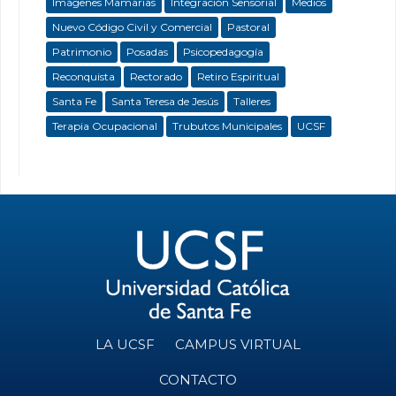
Imágenes Mamarias
Integración Sensorial
Medios
Nuevo Código Civil y Comercial
Pastoral
Patrimonio
Posadas
Psicopedagogía
Reconquista
Rectorado
Retiro Espiritual
Santa Fe
Santa Teresa de Jesús
Talleres
Terapia Ocupacional
Trubutos Municipales
UCSF
LA UCSF
CAMPUS VIRTUAL
CONTACTO