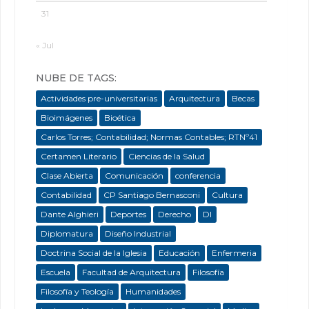
31
« Jul
NUBE DE TAGS:
Actividades pre-universitarias
Arquitectura
Becas
Bioimágenes
Bioética
Carlos Torres; Contabilidad; Normas Contables; RTNº41
Certamen Literario
Ciencias de la Salud
Clase Abierta
Comunicación
conferencia
Contabilidad
CP Santiago Bernasconi
Cultura
Dante Alghieri
Deportes
Derecho
DI
Diplomatura
Diseño Industrial
Doctrina Social de la Iglesia
Educación
Enfermeria
Escuela
Facultad de Arquitectura
Filosofía
Filosofía y Teología
Humanidades