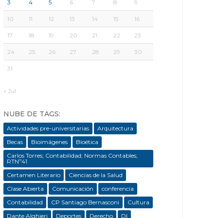
3
4
5
6
7
8
9
10
11
12
13
14
15
16
17
18
19
20
21
22
23
24
25
26
27
28
29
30
31
« Jul
NUBE DE TAGS:
Actividades pre-universitarias
Arquitectura
Becas
Bioimágenes
Bioética
Carlos Torres; Contabilidad; Normas Contables;
RTNº41
Certamen Literario
Ciencias de la Salud
Clase Abierta
Comunicación
conferencia
Contabilidad
CP Santiago Bernasconi
Cultura
Dante Alghieri
Deportes
Derecho
DI