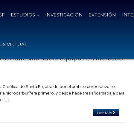
SF
ESTUDIOS
INVESTIGACIÓN
EXTENSIÓN
INT
 con el tag mercado libre
S VIRTUAL
santafesino lidera equipos en Mercado
d Católica de Santa Fe, atraído por el ámbito corporativo se
ia hidrocarburífera primero, y desde hace tres años trabaja para
o […]
Leer Más