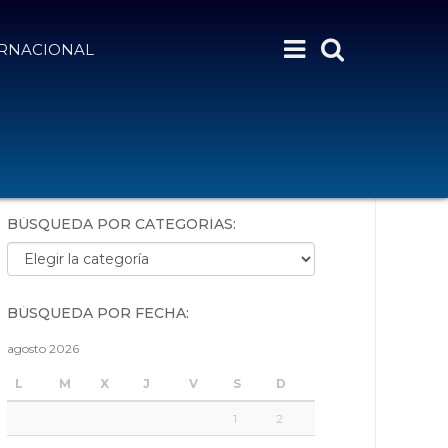
ERNACIONAL
BÚSQUEDA POR PALABRAS:
BÚSQUEDA POR CATEGORÍAS:
Búsqueda por categorías:
BÚSQUEDA POR FECHA:
agosto 2026
L
M
X
J
V
S
D
1
2