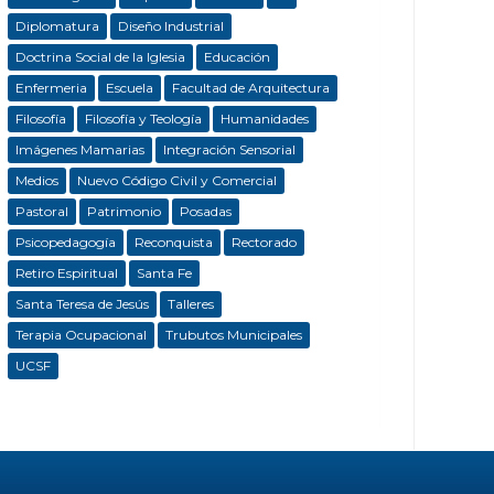
Diplomatura
Diseño Industrial
Doctrina Social de la Iglesia
Educación
Enfermeria
Escuela
Facultad de Arquitectura
Filosofía
Filosofía y Teología
Humanidades
Imágenes Mamarias
Integración Sensorial
Medios
Nuevo Código Civil y Comercial
Pastoral
Patrimonio
Posadas
Psicopedagogía
Reconquista
Rectorado
Retiro Espiritual
Santa Fe
Santa Teresa de Jesús
Talleres
Terapia Ocupacional
Trubutos Municipales
UCSF