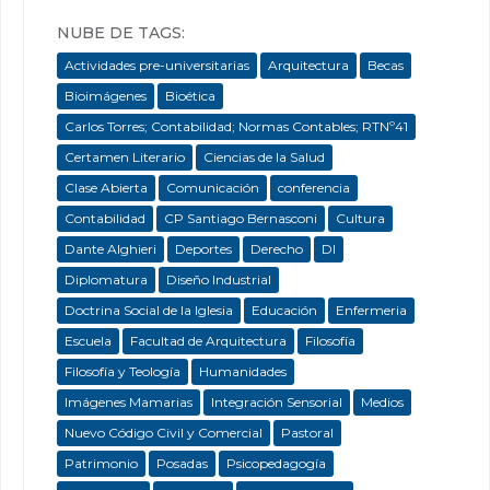
NUBE DE TAGS:
Actividades pre-universitarias
Arquitectura
Becas
Bioimágenes
Bioética
Carlos Torres; Contabilidad; Normas Contables; RTNº41
Certamen Literario
Ciencias de la Salud
Clase Abierta
Comunicación
conferencia
Contabilidad
CP Santiago Bernasconi
Cultura
Dante Alghieri
Deportes
Derecho
DI
Diplomatura
Diseño Industrial
Doctrina Social de la Iglesia
Educación
Enfermeria
Escuela
Facultad de Arquitectura
Filosofía
Filosofía y Teología
Humanidades
Imágenes Mamarias
Integración Sensorial
Medios
Nuevo Código Civil y Comercial
Pastoral
Patrimonio
Posadas
Psicopedagogía