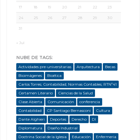
17
18
19
20
21
22
23
24
25
26
27
28
29
30
31
« Jul
NUBE DE TAGS:
Actividades pre-universitarias
Arquitectura
Becas
Bioimágenes
Bioética
Carlos Torres; Contabilidad; Normas Contables; RTNº41
Certamen Literario
Ciencias de la Salud
Clase Abierta
Comunicación
conferencia
Contabilidad
CP Santiago Bernasconi
Cultura
Dante Alghieri
Deportes
Derecho
DI
Diplomatura
Diseño Industrial
Doctrina Social de la Iglesia
Educación
Enfermeria