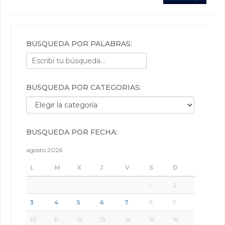
BÚSQUEDA POR PALABRAS:
BÚSQUEDA POR CATEGORÍAS:
Búsqueda por categorías:
BÚSQUEDA POR FECHA:
agosto 2026
L
M
X
J
V
S
D
1
2
3
4
5
6
7
8
9
10
11
12
13
14
15
16