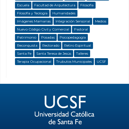
Escuela
Facultad de Arquitectura
Filosofía
Filosofía y Teología
Humanidades
Imágenes Mamarias
Integración Sensorial
Medios
Nuevo Código Civil y Comercial
Pastoral
Patrimonio
Posadas
Psicopedagogía
Reconquista
Rectorado
Retiro Espiritual
Santa Fe
Santa Teresa de Jesús
Talleres
Terapia Ocupacional
Trubutos Municipales
UCSF