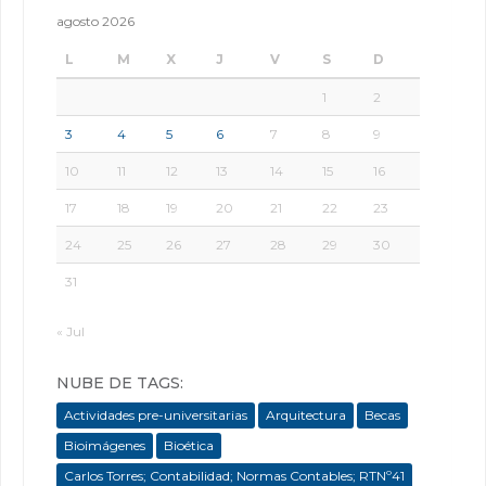
agosto 2026
L
M
X
J
V
S
D
1
2
3
4
5
6
7
8
9
10
11
12
13
14
15
16
17
18
19
20
21
22
23
24
25
26
27
28
29
30
31
« Jul
NUBE DE TAGS:
Actividades pre-universitarias
Arquitectura
Becas
Bioimágenes
Bioética
Carlos Torres; Contabilidad; Normas Contables; RTNº41