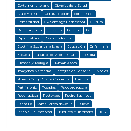
Certamen Literario
Ciencias de la Salud
Clase Abierta
Comunicación
conferencia
Contabilidad
CP Santiago Bernasconi
Cultura
Dante Alghieri
Deportes
Derecho
DI
Diplomatura
Diseño Industrial
Doctrina Social de la Iglesia
Educación
Enfermeria
Escuela
Facultad de Arquitectura
Filosofía
Filosofía y Teología
Humanidades
Imágenes Mamarias
Integración Sensorial
Medios
Nuevo Código Civil y Comercial
Pastoral
Patrimonio
Posadas
Psicopedagogía
Reconquista
Rectorado
Retiro Espiritual
Santa Fe
Santa Teresa de Jesús
Talleres
Terapia Ocupacional
Trubutos Municipales
UCSF