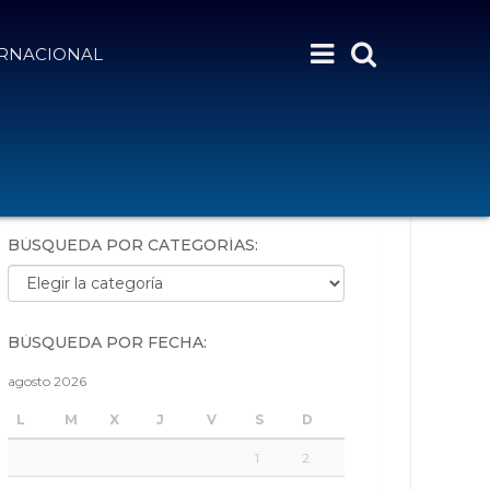
ERNACIONAL
BÚSQUEDA POR PALABRAS:
BÚSQUEDA POR CATEGORÍAS:
Búsqueda por categorías:
BÚSQUEDA POR FECHA:
agosto 2026
L
M
X
J
V
S
D
1
2