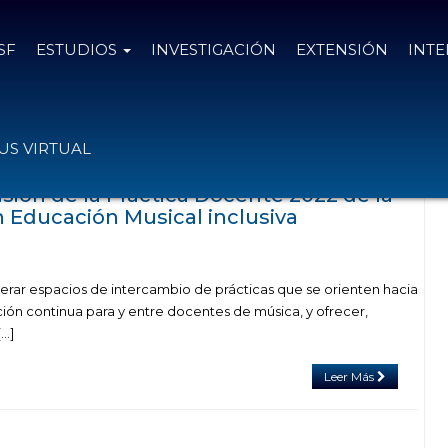
SF
ESTUDIOS
INVESTIGACIÓN
EXTENSIÓN
INT
das con el tag musical
S VIRTUAL
sión de la Práctica Docente 2022 de la
 Educación Musical inclusiva
rar espacios de intercambio de prácticas que se orienten hacia
ción continua para y entre docentes de música, y ofrecer,
…]
Leer Más