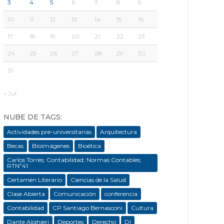
3
4
5
6
7
8
9
10
11
12
13
14
15
16
17
18
19
20
21
22
23
24
25
26
27
28
29
30
31
« Jul
NUBE DE TAGS:
Actividades pre-universitarias
Arquitectura
Becas
Bioimágenes
Bioética
Carlos Torres; Contabilidad; Normas Contables;
RTNº41
Certamen Literario
Ciencias de la Salud
Clase Abierta
Comunicación
conferencia
Contabilidad
CP Santiago Bernasconi
Cultura
Dante Alghieri
Deportes
Derecho
DI