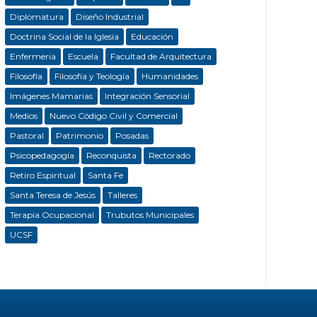
Diplomatura
Diseño Industrial
Doctrina Social de la Iglesia
Educación
Enfermeria
Escuela
Facultad de Arquitectura
Filosofía
Filosofía y Teología
Humanidades
Imágenes Mamarias
Integración Sensorial
Medios
Nuevo Código Civil y Comercial
Pastoral
Patrimonio
Posadas
Psicopedagogía
Reconquista
Rectorado
Retiro Espiritual
Santa Fe
Santa Teresa de Jesús
Talleres
Terapia Ocupacional
Trubutos Municipales
UCSF