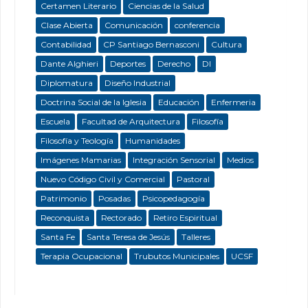
Certamen Literario
Ciencias de la Salud
Clase Abierta
Comunicación
conferencia
Contabilidad
CP Santiago Bernasconi
Cultura
Dante Alghieri
Deportes
Derecho
DI
Diplomatura
Diseño Industrial
Doctrina Social de la Iglesia
Educación
Enfermeria
Escuela
Facultad de Arquitectura
Filosofía
Filosofía y Teología
Humanidades
Imágenes Mamarias
Integración Sensorial
Medios
Nuevo Código Civil y Comercial
Pastoral
Patrimonio
Posadas
Psicopedagogía
Reconquista
Rectorado
Retiro Espiritual
Santa Fe
Santa Teresa de Jesús
Talleres
Terapia Ocupacional
Trubutos Municipales
UCSF