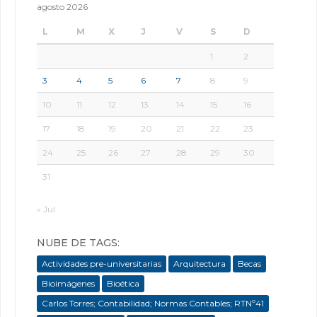
agosto 2026
L
M
X
J
V
S
D
1
2
3
4
5
6
7
8
9
10
11
12
13
14
15
16
17
18
19
20
21
22
23
24
25
26
27
28
29
30
31
« Jul
NUBE DE TAGS:
Actividades pre-universitarias
Arquitectura
Becas
Bioimágenes
Bioética
Carlos Torres; Contabilidad; Normas Contables; RTNº41