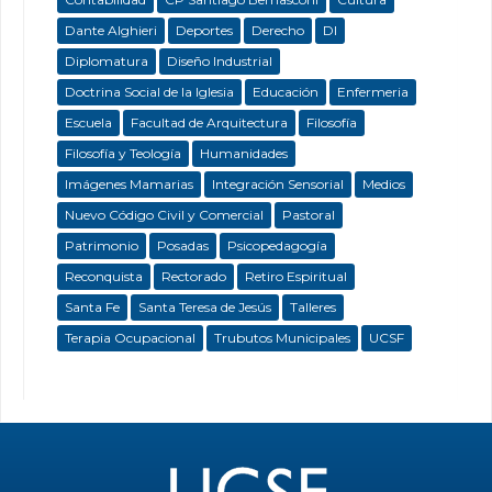
Dante Alghieri
Deportes
Derecho
DI
Diplomatura
Diseño Industrial
Doctrina Social de la Iglesia
Educación
Enfermeria
Escuela
Facultad de Arquitectura
Filosofía
Filosofía y Teología
Humanidades
Imágenes Mamarias
Integración Sensorial
Medios
Nuevo Código Civil y Comercial
Pastoral
Patrimonio
Posadas
Psicopedagogía
Reconquista
Rectorado
Retiro Espiritual
Santa Fe
Santa Teresa de Jesús
Talleres
Terapia Ocupacional
Trubutos Municipales
UCSF