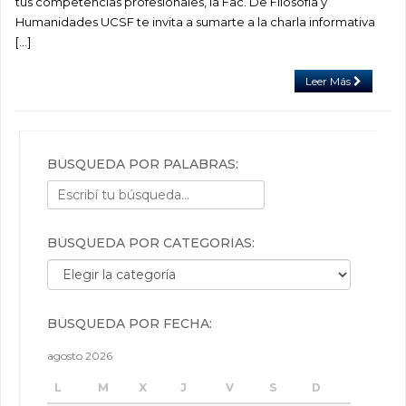
tus competencias profesionales, la Fac. De Filosofía y
Humanidades UCSF te invita a sumarte a la charla informativa
[…]
Leer Más
BÚSQUEDA POR PALABRAS:
BÚSQUEDA POR CATEGORÍAS:
Búsqueda por categorías:
BÚSQUEDA POR FECHA:
agosto 2026
L
M
X
J
V
S
D