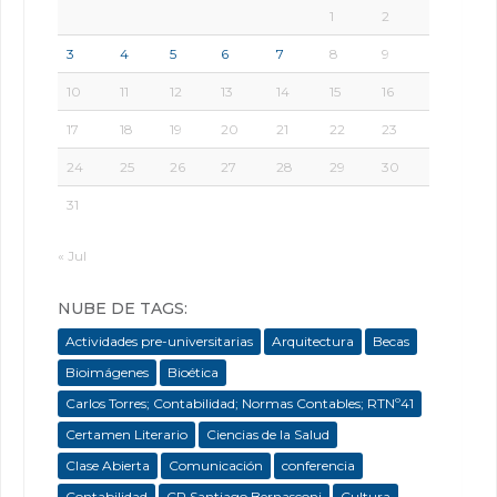
1
2
3
4
5
6
7
8
9
10
11
12
13
14
15
16
17
18
19
20
21
22
23
24
25
26
27
28
29
30
31
« Jul
NUBE DE TAGS:
Actividades pre-universitarias
Arquitectura
Becas
Bioimágenes
Bioética
Carlos Torres; Contabilidad; Normas Contables; RTNº41
Certamen Literario
Ciencias de la Salud
Clase Abierta
Comunicación
conferencia
Contabilidad
CP Santiago Bernasconi
Cultura