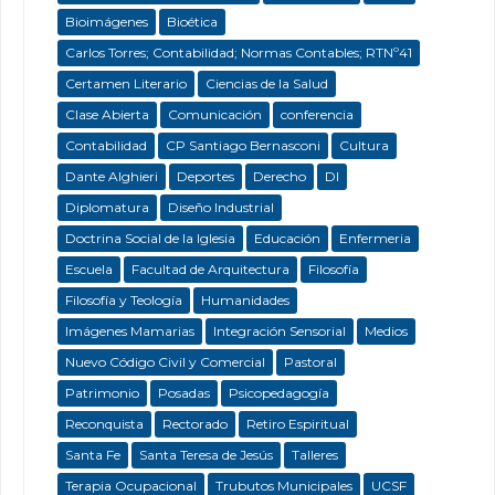
Bioimágenes
Bioética
Carlos Torres; Contabilidad; Normas Contables; RTNº41
Certamen Literario
Ciencias de la Salud
Clase Abierta
Comunicación
conferencia
Contabilidad
CP Santiago Bernasconi
Cultura
Dante Alghieri
Deportes
Derecho
DI
Diplomatura
Diseño Industrial
Doctrina Social de la Iglesia
Educación
Enfermeria
Escuela
Facultad de Arquitectura
Filosofía
Filosofía y Teología
Humanidades
Imágenes Mamarias
Integración Sensorial
Medios
Nuevo Código Civil y Comercial
Pastoral
Patrimonio
Posadas
Psicopedagogía
Reconquista
Rectorado
Retiro Espiritual
Santa Fe
Santa Teresa de Jesús
Talleres
Terapia Ocupacional
Trubutos Municipales
UCSF