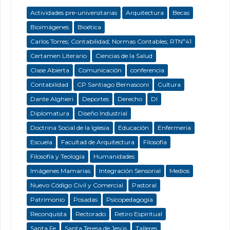
Actividades pre-universitarias
Arquitectura
Becas
Bioimágenes
Bioética
Carlos Torres; Contabilidad; Normas Contables; RTNº41
Certamen Literario
Ciencias de la Salud
Clase Abierta
Comunicación
conferencia
Contabilidad
CP Santiago Bernasconi
Cultura
Dante Alghieri
Deportes
Derecho
DI
Diplomatura
Diseño Industrial
Doctrina Social de la Iglesia
Educación
Enfermeria
Escuela
Facultad de Arquitectura
Filosofía
Filosofía y Teología
Humanidades
Imágenes Mamarias
Integración Sensorial
Medios
Nuevo Código Civil y Comercial
Pastoral
Patrimonio
Posadas
Psicopedagogía
Reconquista
Rectorado
Retiro Espiritual
Santa Fe
Santa Teresa de Jesús
Talleres