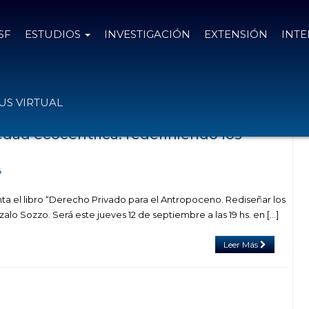
SF
ESTUDIOS
INVESTIGACIÓN
EXTENSIÓN
INT
vo Código Civil y Comercial de la Nación
S VIRTUAL
edad ecocéntrica: redefiniendo los
4
nta el libro “Derecho Privado para el Antropoceno. Rediseñar los
lo Sozzo. Será este jueves 12 de septiembre a las 19 hs. en […]
Leer Más