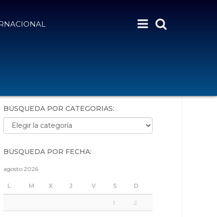
ERNACIONAL
BÚSQUEDA POR PALABRAS:
BÚSQUEDA POR CATEGORÍAS:
Búsqueda por categorías:
BÚSQUEDA POR FECHA:
agosto 2026
L
M
X
J
V
S
D
1
2