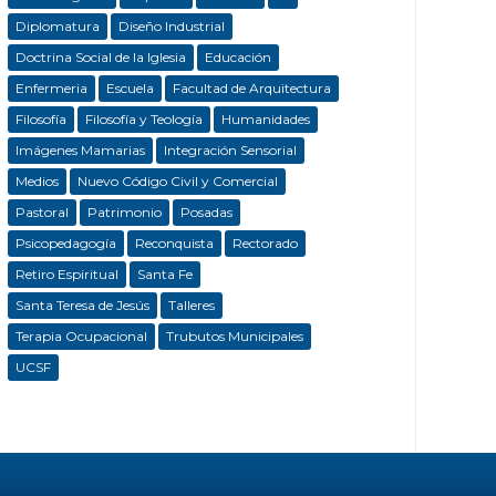
Diplomatura
Diseño Industrial
Doctrina Social de la Iglesia
Educación
Enfermeria
Escuela
Facultad de Arquitectura
Filosofía
Filosofía y Teología
Humanidades
Imágenes Mamarias
Integración Sensorial
Medios
Nuevo Código Civil y Comercial
Pastoral
Patrimonio
Posadas
Psicopedagogía
Reconquista
Rectorado
Retiro Espiritual
Santa Fe
Santa Teresa de Jesús
Talleres
Terapia Ocupacional
Trubutos Municipales
UCSF