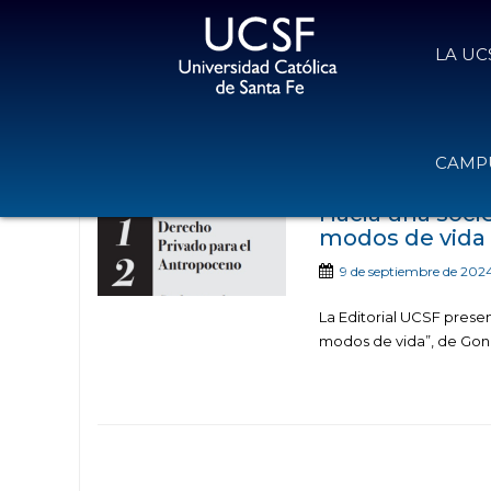
LA UC
Noticias publicadas con el tag nue
CAMPU
Hacia una soci
modos de vida
9 de septiembre de 202
La Editorial UCSF prese
modos de vida”, de Gonza