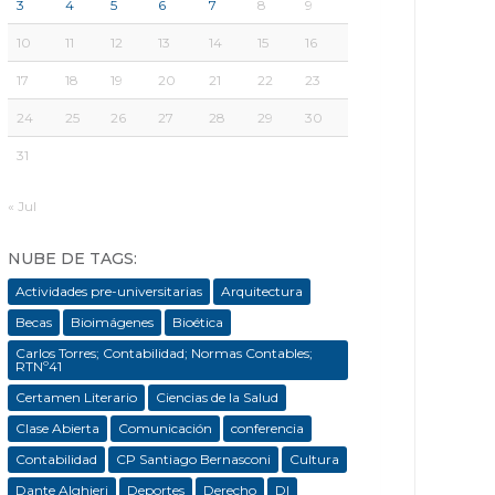
3
4
5
6
7
8
9
10
11
12
13
14
15
16
17
18
19
20
21
22
23
24
25
26
27
28
29
30
31
« Jul
NUBE DE TAGS:
Actividades pre-universitarias
Arquitectura
Becas
Bioimágenes
Bioética
Carlos Torres; Contabilidad; Normas Contables;
RTNº41
Certamen Literario
Ciencias de la Salud
Clase Abierta
Comunicación
conferencia
Contabilidad
CP Santiago Bernasconi
Cultura
Dante Alghieri
Deportes
Derecho
DI