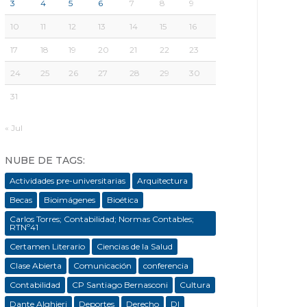
3
4
5
6
7
8
9
10
11
12
13
14
15
16
17
18
19
20
21
22
23
24
25
26
27
28
29
30
31
« Jul
NUBE DE TAGS:
Actividades pre-universitarias
Arquitectura
Becas
Bioimágenes
Bioética
Carlos Torres; Contabilidad; Normas Contables;
RTNº41
Certamen Literario
Ciencias de la Salud
Clase Abierta
Comunicación
conferencia
Contabilidad
CP Santiago Bernasconi
Cultura
Dante Alghieri
Deportes
Derecho
DI