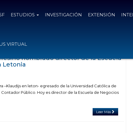
SF
ESTUDIOS
INVESTIGACIÓN
EXTENSIÓN
INT
das con el tag opus dei
S VIRTUAL
fesino nombrado director de la Escuela
 Letonia
ra –Klaudijs en leton- egresado de la Universidad Católica de
e Contador Público. Hoy es director de la Escuela de Negocios
Leer Más