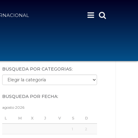
ERNACIONAL
BÚSQUEDA POR PALABRAS:
BÚSQUEDA POR CATEGORÍAS:
Búsqueda por categorías:
BÚSQUEDA POR FECHA:
agosto 2026
L
M
X
J
V
S
D
1
2