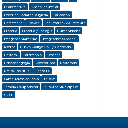
Diplomatura
Diseño Industrial
Doctrina Social de la Iglesia
Educación
Enfermeria
Escuela
Facultad de Arquitectura
Filosofía
Filosofía y Teología
Humanidades
Imágenes Mamarias
Integración Sensorial
Medios
Nuevo Código Civil y Comercial
Pastoral
Patrimonio
Posadas
Psicopedagogía
Reconquista
Rectorado
Retiro Espiritual
Santa Fe
Santa Teresa de Jesús
Talleres
Terapia Ocupacional
Trubutos Municipales
UCSF