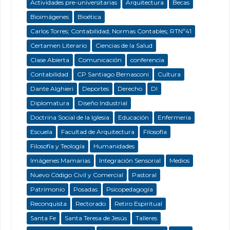
Actividades pre-universitarias
Arquitectura
Becas
Bioimágenes
Bioética
Carlos Torres; Contabilidad; Normas Contables; RTNº41
Certamen Literario
Ciencias de la Salud
Clase Abierta
Comunicación
conferencia
Contabilidad
CP Santiago Bernasconi
Cultura
Dante Alghieri
Deportes
Derecho
DI
Diplomatura
Diseño Industrial
Doctrina Social de la Iglesia
Educación
Enfermeria
Escuela
Facultad de Arquitectura
Filosofía
Filosofía y Teología
Humanidades
Imágenes Mamarias
Integración Sensorial
Medios
Nuevo Código Civil y Comercial
Pastoral
Patrimonio
Posadas
Psicopedagogía
Reconquista
Rectorado
Retiro Espiritual
Santa Fe
Santa Teresa de Jesús
Talleres