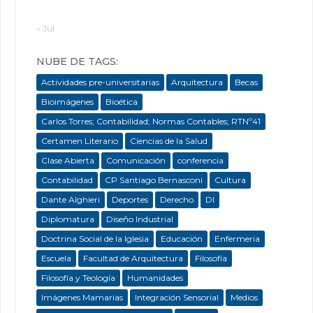
« Jul
NUBE DE TAGS:
Actividades pre-universitarias
Arquitectura
Becas
Bioimágenes
Bioética
Carlos Torres; Contabilidad; Normas Contables; RTNº41
Certamen Literario
Ciencias de la Salud
Clase Abierta
Comunicación
conferencia
Contabilidad
CP Santiago Bernasconi
Cultura
Dante Alghieri
Deportes
Derecho
DI
Diplomatura
Diseño Industrial
Doctrina Social de la Iglesia
Educación
Enfermeria
Escuela
Facultad de Arquitectura
Filosofía
Filosofía y Teología
Humanidades
Imágenes Mamarias
Integración Sensorial
Medios