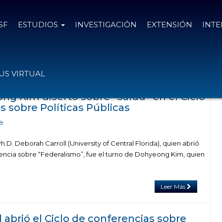
SF
ESTUDIOS
INVESTIGACIÓN
EXTENSIÓN
INT
on el tag politicas publicas
S VIRTUAL
ng Kim disertó sobre “Salud” en el Ciclo
 sobre Políticas Públicas
18
Ph.D. Deborah Carroll (University of Central Florida), quien abrió
rencia sobre “Federalismo”, fue el turno de Dohyeong Kim, quien
Leer Más
 abrió el Ciclo de conferencias sobre