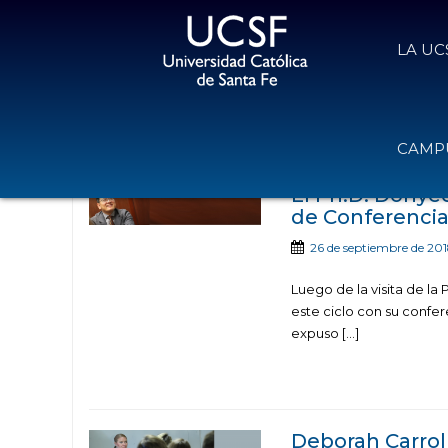
LA UC
Noticias publicadas c
CAMPU
El Ph.D. Dohyeo
de Conferencias
26 de septiembre de 20
Luego de la visita de la 
este ciclo con su confe
expuso […]
Deborah Carroll