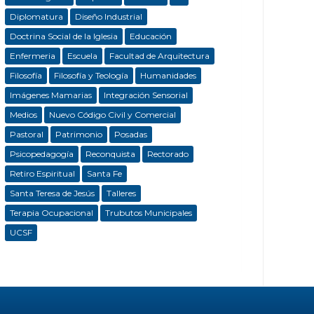
Diplomatura
Diseño Industrial
Doctrina Social de la Iglesia
Educación
Enfermeria
Escuela
Facultad de Arquitectura
Filosofía
Filosofía y Teología
Humanidades
Imágenes Mamarias
Integración Sensorial
Medios
Nuevo Código Civil y Comercial
Pastoral
Patrimonio
Posadas
Psicopedagogía
Reconquista
Rectorado
Retiro Espiritual
Santa Fe
Santa Teresa de Jesús
Talleres
Terapia Ocupacional
Trubutos Municipales
UCSF