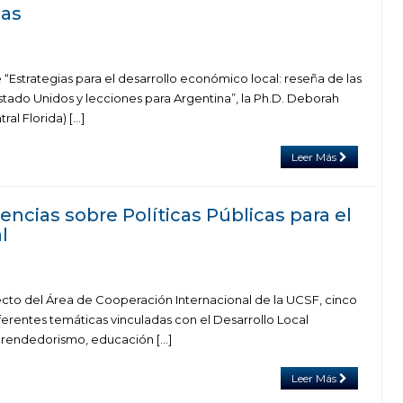
cas
“Estrategias para el desarrollo económico local: reseña de las
tado Unidos y lecciones para Argentina”, la Ph.D. Deborah
tral Florida) […]
Leer Más
encias sobre Políticas Públicas para el
l
cto del Área de Cooperación Internacional de la UCSF, cinco
erentes temáticas vinculadas con el Desarrollo Local
prendedorismo, educación […]
Leer Más