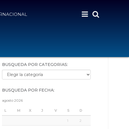
ERNACIONAL
BÚSQUEDA POR PALABRAS:
BÚSQUEDA POR CATEGORÍAS:
Búsqueda por categorías:
BÚSQUEDA POR FECHA:
agosto 2026
L
M
X
J
V
S
D
1
2