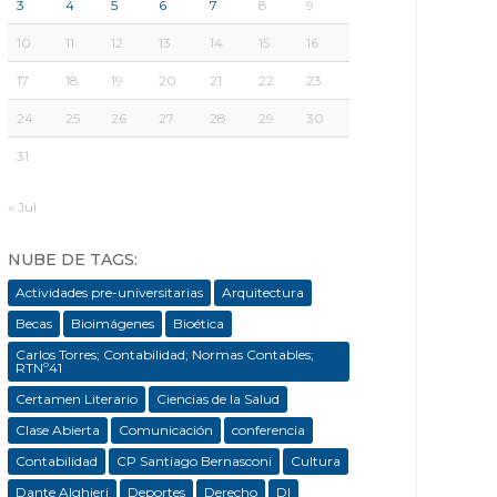
3
4
5
6
7
8
9
10
11
12
13
14
15
16
17
18
19
20
21
22
23
24
25
26
27
28
29
30
31
« Jul
NUBE DE TAGS:
Actividades pre-universitarias
Arquitectura
Becas
Bioimágenes
Bioética
Carlos Torres; Contabilidad; Normas Contables;
RTNº41
Certamen Literario
Ciencias de la Salud
Clase Abierta
Comunicación
conferencia
Contabilidad
CP Santiago Bernasconi
Cultura
Dante Alghieri
Deportes
Derecho
DI