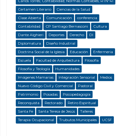
Carlos Torres; Contabilidad; Normas Contables; RTNº41
Certamen Literario
Ciencias de la Salud
Clase Abierta
Comunicación
conferencia
Contabilidad
CP Santiago Bernasconi
Cultura
Dante Alghieri
Deportes
Derecho
DI
Diplomatura
Diseño Industrial
Doctrina Social de la Iglesia
Educación
Enfermeria
Escuela
Facultad de Arquitectura
Filosofía
Filosofía y Teología
Humanidades
Imágenes Mamarias
Integración Sensorial
Medios
Nuevo Código Civil y Comercial
Pastoral
Patrimonio
Posadas
Psicopedagogía
Reconquista
Rectorado
Retiro Espiritual
Santa Fe
Santa Teresa de Jesús
Talleres
Terapia Ocupacional
Trubutos Municipales
UCSF