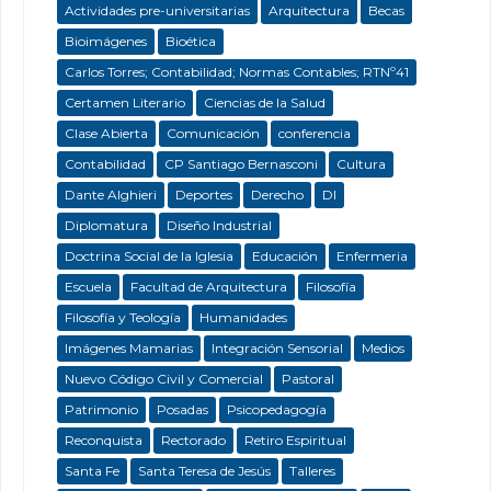
Actividades pre-universitarias
Arquitectura
Becas
Bioimágenes
Bioética
Carlos Torres; Contabilidad; Normas Contables; RTNº41
Certamen Literario
Ciencias de la Salud
Clase Abierta
Comunicación
conferencia
Contabilidad
CP Santiago Bernasconi
Cultura
Dante Alghieri
Deportes
Derecho
DI
Diplomatura
Diseño Industrial
Doctrina Social de la Iglesia
Educación
Enfermeria
Escuela
Facultad de Arquitectura
Filosofía
Filosofía y Teología
Humanidades
Imágenes Mamarias
Integración Sensorial
Medios
Nuevo Código Civil y Comercial
Pastoral
Patrimonio
Posadas
Psicopedagogía
Reconquista
Rectorado
Retiro Espiritual
Santa Fe
Santa Teresa de Jesús
Talleres