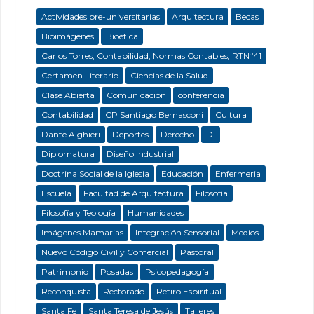
Actividades pre-universitarias
Arquitectura
Becas
Bioimágenes
Bioética
Carlos Torres; Contabilidad; Normas Contables; RTNº41
Certamen Literario
Ciencias de la Salud
Clase Abierta
Comunicación
conferencia
Contabilidad
CP Santiago Bernasconi
Cultura
Dante Alghieri
Deportes
Derecho
DI
Diplomatura
Diseño Industrial
Doctrina Social de la Iglesia
Educación
Enfermeria
Escuela
Facultad de Arquitectura
Filosofía
Filosofía y Teología
Humanidades
Imágenes Mamarias
Integración Sensorial
Medios
Nuevo Código Civil y Comercial
Pastoral
Patrimonio
Posadas
Psicopedagogía
Reconquista
Rectorado
Retiro Espiritual
Santa Fe
Santa Teresa de Jesús
Talleres