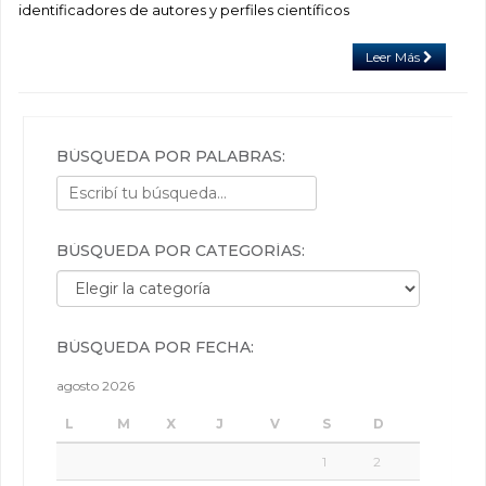
identificadores de autores y perfiles científicos
Leer Más
BÚSQUEDA POR PALABRAS:
BÚSQUEDA POR CATEGORÍAS:
Búsqueda por categorías:
BÚSQUEDA POR FECHA:
agosto 2026
L
M
X
J
V
S
D
1
2