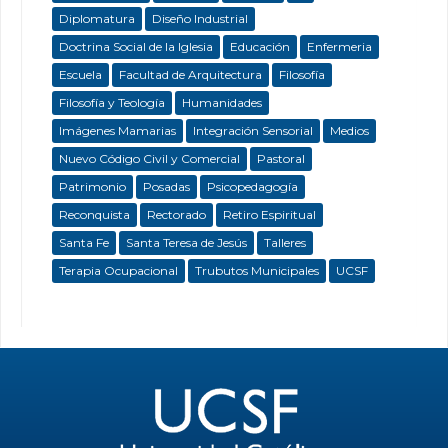
Diplomatura
Diseño Industrial
Doctrina Social de la Iglesia
Educación
Enfermeria
Escuela
Facultad de Arquitectura
Filosofía
Filosofía y Teología
Humanidades
Imágenes Mamarias
Integración Sensorial
Medios
Nuevo Código Civil y Comercial
Pastoral
Patrimonio
Posadas
Psicopedagogía
Reconquista
Rectorado
Retiro Espiritual
Santa Fe
Santa Teresa de Jesús
Talleres
Terapia Ocupacional
Trubutos Municipales
UCSF