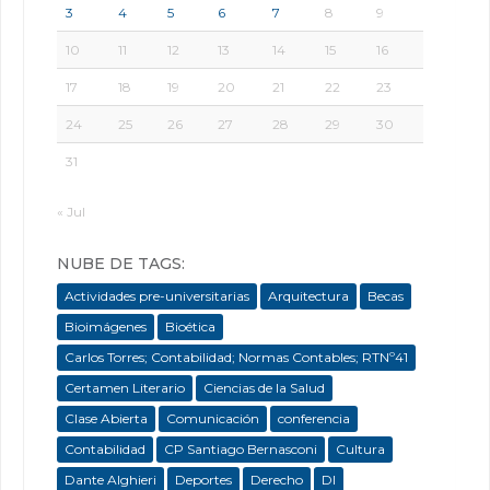
3
4
5
6
7
8
9
10
11
12
13
14
15
16
17
18
19
20
21
22
23
24
25
26
27
28
29
30
31
« Jul
NUBE DE TAGS:
Actividades pre-universitarias
Arquitectura
Becas
Bioimágenes
Bioética
Carlos Torres; Contabilidad; Normas Contables; RTNº41
Certamen Literario
Ciencias de la Salud
Clase Abierta
Comunicación
conferencia
Contabilidad
CP Santiago Bernasconi
Cultura
Dante Alghieri
Deportes
Derecho
DI