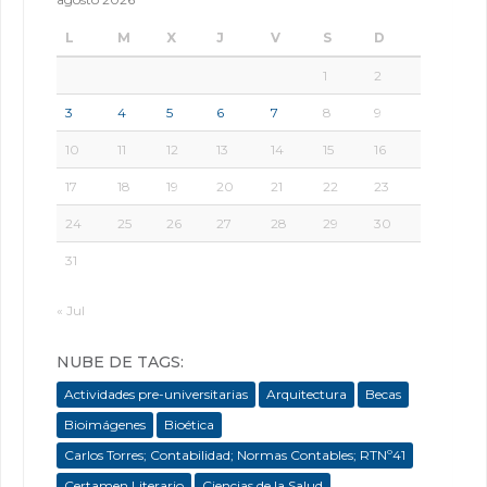
L
M
X
J
V
S
D
1
2
3
4
5
6
7
8
9
10
11
12
13
14
15
16
17
18
19
20
21
22
23
24
25
26
27
28
29
30
31
« Jul
NUBE DE TAGS:
Actividades pre-universitarias
Arquitectura
Becas
Bioimágenes
Bioética
Carlos Torres; Contabilidad; Normas Contables; RTNº41
Certamen Literario
Ciencias de la Salud