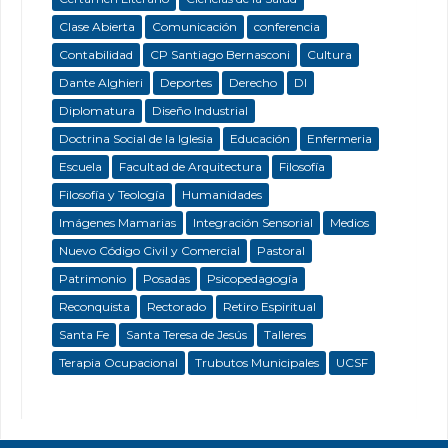
Clase Abierta
Comunicación
conferencia
Contabilidad
CP Santiago Bernasconi
Cultura
Dante Alghieri
Deportes
Derecho
DI
Diplomatura
Diseño Industrial
Doctrina Social de la Iglesia
Educación
Enfermeria
Escuela
Facultad de Arquitectura
Filosofía
Filosofía y Teología
Humanidades
Imágenes Mamarias
Integración Sensorial
Medios
Nuevo Código Civil y Comercial
Pastoral
Patrimonio
Posadas
Psicopedagogía
Reconquista
Rectorado
Retiro Espiritual
Santa Fe
Santa Teresa de Jesús
Talleres
Terapia Ocupacional
Trubutos Municipales
UCSF