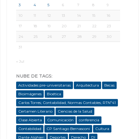
3
4
5
6
7
8
9
10
11
12
13
14
15
16
17
18
19
20
21
22
23
24
25
26
27
28
29
30
31
« Jul
NUBE DE TAGS:
Actividades pre-universitarias
Arquitectura
Becas
Bioimágenes
Bioética
Carlos Torres; Contabilidad; Normas Contables; RTNº41
Certamen Literario
Ciencias de la Salud
Clase Abierta
Comunicación
conferencia
Contabilidad
CP Santiago Bernasconi
Cultura
Dante Alghieri
Deportes
Derecho
DI