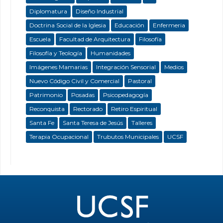
Diplomatura
Diseño Industrial
Doctrina Social de la Iglesia
Educación
Enfermeria
Escuela
Facultad de Arquitectura
Filosofía
Filosofía y Teología
Humanidades
Imágenes Mamarias
Integración Sensorial
Medios
Nuevo Código Civil y Comercial
Pastoral
Patrimonio
Posadas
Psicopedagogía
Reconquista
Rectorado
Retiro Espiritual
Santa Fe
Santa Teresa de Jesús
Talleres
Terapia Ocupacional
Trubutos Municipales
UCSF