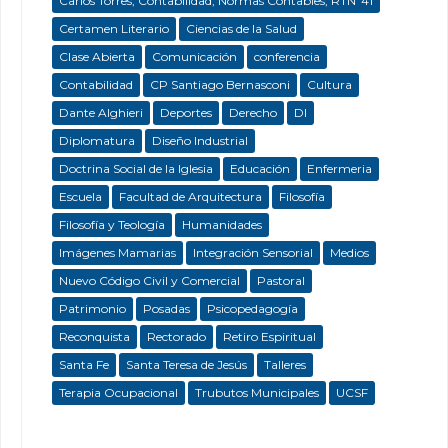
Carlos Torres; Contabilidad; Normas Contables; RTNº41
Certamen Literario
Ciencias de la Salud
Clase Abierta
Comunicación
conferencia
Contabilidad
CP Santiago Bernasconi
Cultura
Dante Alghieri
Deportes
Derecho
DI
Diplomatura
Diseño Industrial
Doctrina Social de la Iglesia
Educación
Enfermeria
Escuela
Facultad de Arquitectura
Filosofía
Filosofía y Teología
Humanidades
Imágenes Mamarias
Integración Sensorial
Medios
Nuevo Código Civil y Comercial
Pastoral
Patrimonio
Posadas
Psicopedagogía
Reconquista
Rectorado
Retiro Espiritual
Santa Fe
Santa Teresa de Jesús
Talleres
Terapia Ocupacional
Trubutos Municipales
UCSF