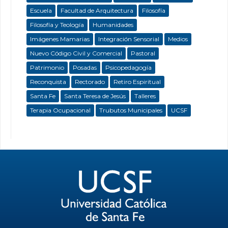
Escuela
Facultad de Arquitectura
Filosofía
Filosofía y Teología
Humanidades
Imágenes Mamarias
Integración Sensorial
Medios
Nuevo Código Civil y Comercial
Pastoral
Patrimonio
Posadas
Psicopedagogía
Reconquista
Rectorado
Retiro Espiritual
Santa Fe
Santa Teresa de Jesús
Talleres
Terapia Ocupacional
Trubutos Municipales
UCSF