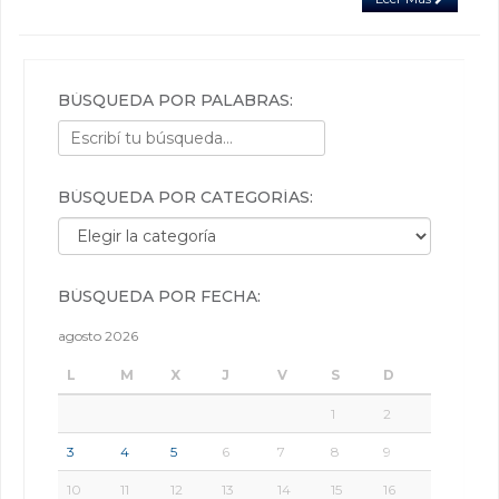
BÚSQUEDA POR PALABRAS:
BÚSQUEDA POR CATEGORÍAS:
Búsqueda por categorías:
BÚSQUEDA POR FECHA:
agosto 2026
L
M
X
J
V
S
D
1
2
3
4
5
6
7
8
9
10
11
12
13
14
15
16