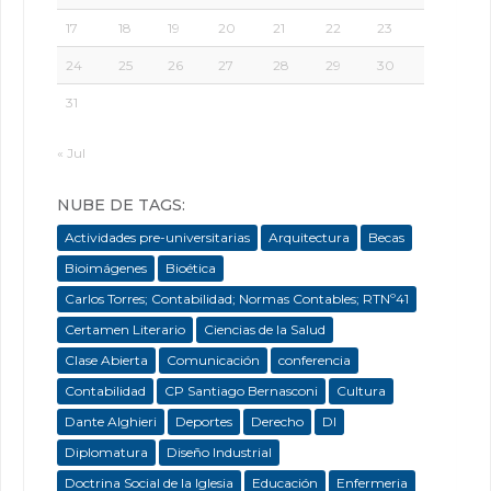
17
18
19
20
21
22
23
24
25
26
27
28
29
30
31
« Jul
NUBE DE TAGS:
Actividades pre-universitarias
Arquitectura
Becas
Bioimágenes
Bioética
Carlos Torres; Contabilidad; Normas Contables; RTNº41
Certamen Literario
Ciencias de la Salud
Clase Abierta
Comunicación
conferencia
Contabilidad
CP Santiago Bernasconi
Cultura
Dante Alghieri
Deportes
Derecho
DI
Diplomatura
Diseño Industrial
Doctrina Social de la Iglesia
Educación
Enfermeria