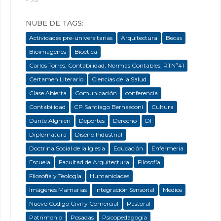
NUBE DE TAGS:
Actividades pre-universitarias
Arquitectura
Becas
Bioimágenes
Bioética
Carlos Torres; Contabilidad; Normas Contables; RTNº41
Certamen Literario
Ciencias de la Salud
Clase Abierta
Comunicación
conferencia
Contabilidad
CP Santiago Bernasconi
Cultura
Dante Alghieri
Deportes
Derecho
DI
Diplomatura
Diseño Industrial
Doctrina Social de la Iglesia
Educación
Enfermeria
Escuela
Facultad de Arquitectura
Filosofía
Filosofía y Teología
Humanidades
Imágenes Mamarias
Integración Sensorial
Medios
Nuevo Código Civil y Comercial
Pastoral
Patrimonio
Posadas
Psicopedagogía