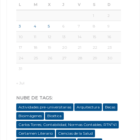
L
M
X
J
V
S
D
1
2
3
4
5
6
7
8
9
10
11
12
13
14
15
16
17
18
19
20
21
22
23
24
25
26
27
28
29
30
31
« Jul
NUBE DE TAGS:
Actividades pre-universitarias
Arquitectura
Becas
Bioimágenes
Bioética
Carlos Torres; Contabilidad; Normas Contables; RTNº41
Certamen Literario
Ciencias de la Salud