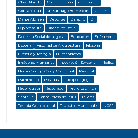
Clase Abierta
Comunicación
conferencia
Contabilidad
CP Santiago Bernasconi
Cultura
Dante Alghieri
Deportes
Derecho
DI
Diplomatura
Diseño Industrial
Doctrina Social de la Iglesia
Educación
Enfermeria
Escuela
Facultad de Arquitectura
Filosofía
Filosofía y Teología
Humanidades
Imágenes Mamarias
Integración Sensorial
Medios
Nuevo Código Civil y Comercial
Pastoral
Patrimonio
Posadas
Psicopedagogía
Reconquista
Rectorado
Retiro Espiritual
Santa Fe
Santa Teresa de Jesús
Talleres
Terapia Ocupacional
Trubutos Municipales
UCSF