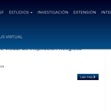
SF
ESTUDIOS
INVESTIGACIÓN
EXTENSIÓN
INT
as con el tag Religioso
S VIRTUAL
te Visual de Inspiración Religiosa
cos
Leer Más