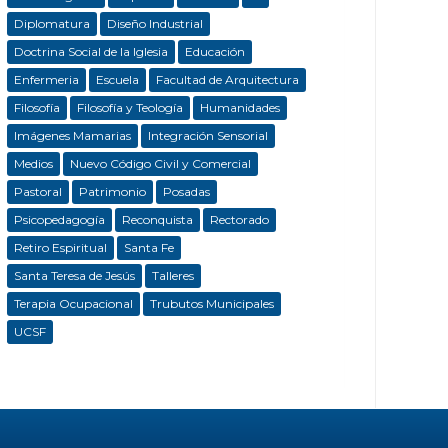
Diplomatura
Diseño Industrial
Doctrina Social de la Iglesia
Educación
Enfermeria
Escuela
Facultad de Arquitectura
Filosofía
Filosofía y Teología
Humanidades
Imágenes Mamarias
Integración Sensorial
Medios
Nuevo Código Civil y Comercial
Pastoral
Patrimonio
Posadas
Psicopedagogía
Reconquista
Rectorado
Retiro Espiritual
Santa Fe
Santa Teresa de Jesús
Talleres
Terapia Ocupacional
Trubutos Municipales
UCSF