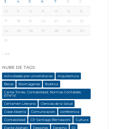
3
4
5
6
7
8
9
10
11
12
13
14
15
16
17
18
19
20
21
22
23
24
25
26
27
28
29
30
31
« Jul
NUBE DE TAGS:
Actividades pre-universitarias
Arquitectura
Becas
Bioimágenes
Bioética
Carlos Torres; Contabilidad; Normas Contables;
RTNº41
Certamen Literario
Ciencias de la Salud
Clase Abierta
Comunicación
conferencia
Contabilidad
CP Santiago Bernasconi
Cultura
Dante Alghieri
Deportes
Derecho
DI