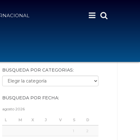
ERNACIONAL
BÚSQUEDA POR PALABRAS:
BÚSQUEDA POR CATEGORÍAS:
Búsqueda por categorías:
BÚSQUEDA POR FECHA:
agosto 2026
L
M
X
J
V
S
D
1
2