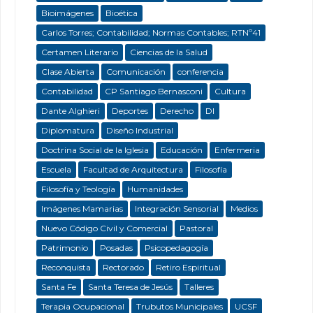
Bioimágenes
Bioética
Carlos Torres; Contabilidad; Normas Contables; RTNº41
Certamen Literario
Ciencias de la Salud
Clase Abierta
Comunicación
conferencia
Contabilidad
CP Santiago Bernasconi
Cultura
Dante Alghieri
Deportes
Derecho
DI
Diplomatura
Diseño Industrial
Doctrina Social de la Iglesia
Educación
Enfermeria
Escuela
Facultad de Arquitectura
Filosofía
Filosofía y Teología
Humanidades
Imágenes Mamarias
Integración Sensorial
Medios
Nuevo Código Civil y Comercial
Pastoral
Patrimonio
Posadas
Psicopedagogía
Reconquista
Rectorado
Retiro Espiritual
Santa Fe
Santa Teresa de Jesús
Talleres
Terapia Ocupacional
Trubutos Municipales
UCSF