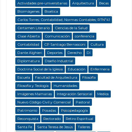
Actividades pre-universitarias
Arquitectura
Becas
Bioimágenes
Bioética
Carlos Torres; Contabilidad; Normas Contables; RTNº41
Certamen Literario
Ciencias de la Salud
Clase Abierta
Comunicación
conferencia
Contabilidad
CP Santiago Bernasconi
Cultura
Dante Alghieri
Deportes
Derecho
DI
Diplomatura
Diseño Industrial
Doctrina Social de la Iglesia
Educación
Enfermeria
Escuela
Facultad de Arquitectura
Filosofía
Filosofía y Teología
Humanidades
Imágenes Mamarias
Integración Sensorial
Medios
Nuevo Código Civil y Comercial
Pastoral
Patrimonio
Posadas
Psicopedagogía
Reconquista
Rectorado
Retiro Espiritual
Santa Fe
Santa Teresa de Jesús
Talleres