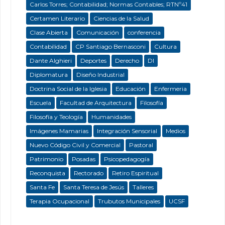
Carlos Torres; Contabilidad; Normas Contables; RTNº41
Certamen Literario
Ciencias de la Salud
Clase Abierta
Comunicación
conferencia
Contabilidad
CP Santiago Bernasconi
Cultura
Dante Alghieri
Deportes
Derecho
DI
Diplomatura
Diseño Industrial
Doctrina Social de la Iglesia
Educación
Enfermeria
Escuela
Facultad de Arquitectura
Filosofía
Filosofía y Teología
Humanidades
Imágenes Mamarias
Integración Sensorial
Medios
Nuevo Código Civil y Comercial
Pastoral
Patrimonio
Posadas
Psicopedagogía
Reconquista
Rectorado
Retiro Espiritual
Santa Fe
Santa Teresa de Jesús
Talleres
Terapia Ocupacional
Trubutos Municipales
UCSF