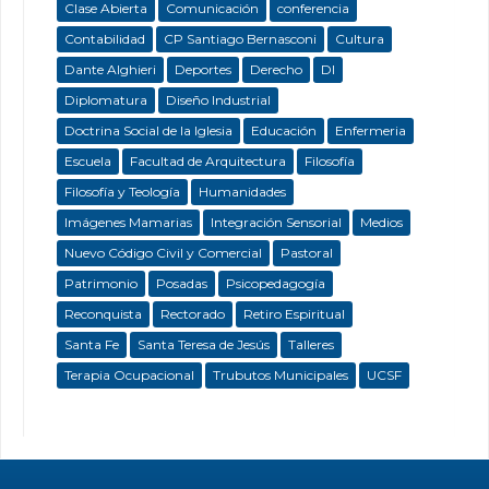
Clase Abierta
Comunicación
conferencia
Contabilidad
CP Santiago Bernasconi
Cultura
Dante Alghieri
Deportes
Derecho
DI
Diplomatura
Diseño Industrial
Doctrina Social de la Iglesia
Educación
Enfermeria
Escuela
Facultad de Arquitectura
Filosofía
Filosofía y Teología
Humanidades
Imágenes Mamarias
Integración Sensorial
Medios
Nuevo Código Civil y Comercial
Pastoral
Patrimonio
Posadas
Psicopedagogía
Reconquista
Rectorado
Retiro Espiritual
Santa Fe
Santa Teresa de Jesús
Talleres
Terapia Ocupacional
Trubutos Municipales
UCSF