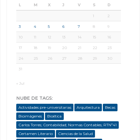
L
M
X
J
V
S
D
1
2
3
4
5
6
7
8
9
10
11
12
13
14
15
16
17
18
19
20
21
22
23
24
25
26
27
28
29
30
31
« Jul
NUBE DE TAGS:
Actividades pre-universitarias
Arquitectura
Becas
Bioimágenes
Bioética
Carlos Torres; Contabilidad; Normas Contables; RTNº41
Certamen Literario
Ciencias de la Salud