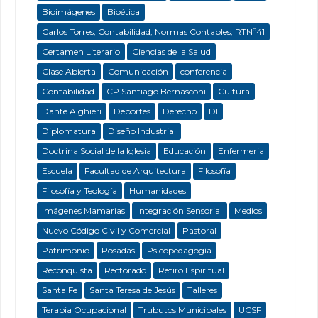
Bioimágenes
Bioética
Carlos Torres; Contabilidad; Normas Contables; RTNº41
Certamen Literario
Ciencias de la Salud
Clase Abierta
Comunicación
conferencia
Contabilidad
CP Santiago Bernasconi
Cultura
Dante Alghieri
Deportes
Derecho
DI
Diplomatura
Diseño Industrial
Doctrina Social de la Iglesia
Educación
Enfermeria
Escuela
Facultad de Arquitectura
Filosofía
Filosofía y Teología
Humanidades
Imágenes Mamarias
Integración Sensorial
Medios
Nuevo Código Civil y Comercial
Pastoral
Patrimonio
Posadas
Psicopedagogía
Reconquista
Rectorado
Retiro Espiritual
Santa Fe
Santa Teresa de Jesús
Talleres
Terapia Ocupacional
Trubutos Municipales
UCSF