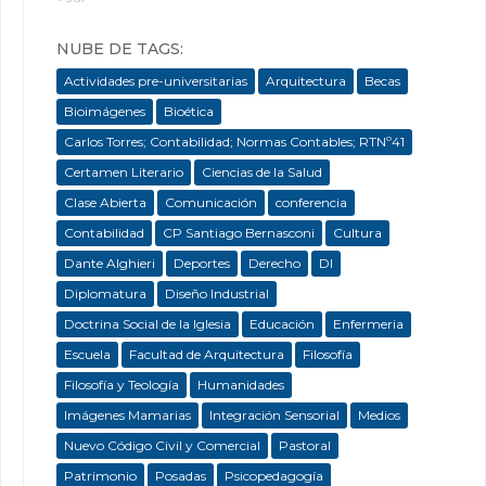
NUBE DE TAGS:
Actividades pre-universitarias
Arquitectura
Becas
Bioimágenes
Bioética
Carlos Torres; Contabilidad; Normas Contables; RTNº41
Certamen Literario
Ciencias de la Salud
Clase Abierta
Comunicación
conferencia
Contabilidad
CP Santiago Bernasconi
Cultura
Dante Alghieri
Deportes
Derecho
DI
Diplomatura
Diseño Industrial
Doctrina Social de la Iglesia
Educación
Enfermeria
Escuela
Facultad de Arquitectura
Filosofía
Filosofía y Teología
Humanidades
Imágenes Mamarias
Integración Sensorial
Medios
Nuevo Código Civil y Comercial
Pastoral
Patrimonio
Posadas
Psicopedagogía