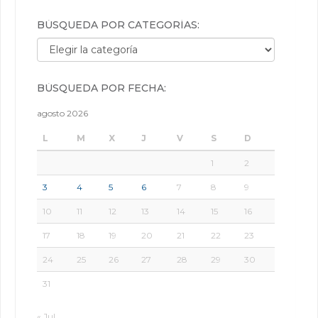
BÚSQUEDA POR CATEGORÍAS:
Búsqueda por categorías:
BÚSQUEDA POR FECHA:
agosto 2026
L
M
X
J
V
S
D
1
2
3
4
5
6
7
8
9
10
11
12
13
14
15
16
17
18
19
20
21
22
23
24
25
26
27
28
29
30
31
« Jul