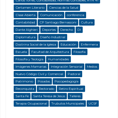
Carlos Torres; Contabilidad; Normas Contables; RTNº41
Certamen Literario
Ciencias de la Salud
Clase Abierta
Comunicación
conferencia
Contabilidad
CP Santiago Bernasconi
Cultura
Dante Alghieri
Deportes
Derecho
DI
Diplomatura
Diseño Industrial
Doctrina Social de la Iglesia
Educación
Enfermeria
Escuela
Facultad de Arquitectura
Filosofía
Filosofía y Teología
Humanidades
Imágenes Mamarias
Integración Sensorial
Medios
Nuevo Código Civil y Comercial
Pastoral
Patrimonio
Posadas
Psicopedagogía
Reconquista
Rectorado
Retiro Espiritual
Santa Fe
Santa Teresa de Jesús
Talleres
Terapia Ocupacional
Trubutos Municipales
UCSF