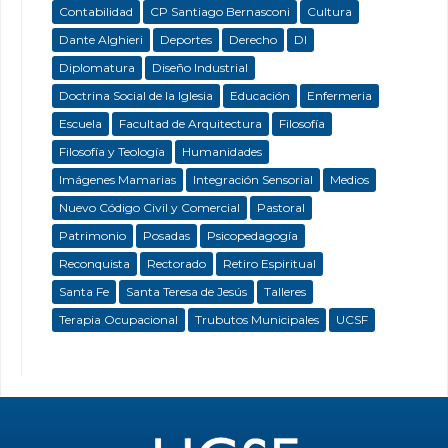
Contabilidad
CP Santiago Bernasconi
Cultura
Dante Alghieri
Deportes
Derecho
DI
Diplomatura
Diseño Industrial
Doctrina Social de la Iglesia
Educación
Enfermeria
Escuela
Facultad de Arquitectura
Filosofía
Filosofía y Teología
Humanidades
Imágenes Mamarias
Integración Sensorial
Medios
Nuevo Código Civil y Comercial
Pastoral
Patrimonio
Posadas
Psicopedagogía
Reconquista
Rectorado
Retiro Espiritual
Santa Fe
Santa Teresa de Jesús
Talleres
Terapia Ocupacional
Trubutos Municipales
UCSF