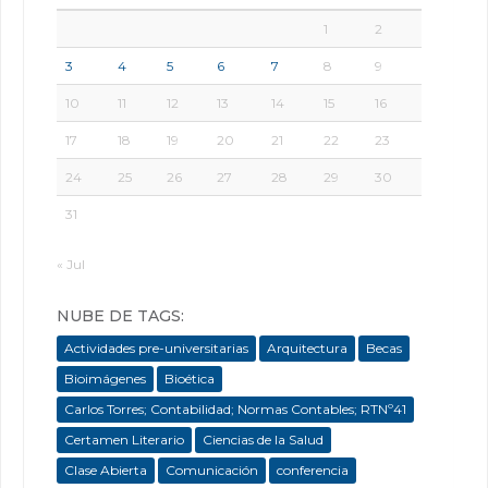
1
2
3
4
5
6
7
8
9
10
11
12
13
14
15
16
17
18
19
20
21
22
23
24
25
26
27
28
29
30
31
« Jul
NUBE DE TAGS:
Actividades pre-universitarias
Arquitectura
Becas
Bioimágenes
Bioética
Carlos Torres; Contabilidad; Normas Contables; RTNº41
Certamen Literario
Ciencias de la Salud
Clase Abierta
Comunicación
conferencia