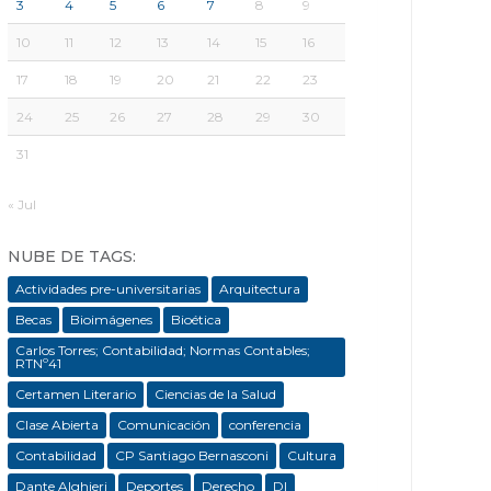
3
4
5
6
7
8
9
10
11
12
13
14
15
16
17
18
19
20
21
22
23
24
25
26
27
28
29
30
31
« Jul
NUBE DE TAGS:
Actividades pre-universitarias
Arquitectura
Becas
Bioimágenes
Bioética
Carlos Torres; Contabilidad; Normas Contables;
RTNº41
Certamen Literario
Ciencias de la Salud
Clase Abierta
Comunicación
conferencia
Contabilidad
CP Santiago Bernasconi
Cultura
Dante Alghieri
Deportes
Derecho
DI