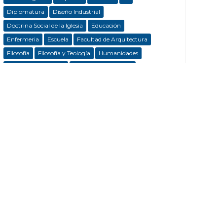
Diplomatura
Diseño Industrial
Doctrina Social de la Iglesia
Educación
Enfermeria
Escuela
Facultad de Arquitectura
Filosofía
Filosofía y Teología
Humanidades
Imágenes Mamarias
Integración Sensorial
Medios
Nuevo Código Civil y Comercial
Pastoral
Patrimonio
Posadas
Psicopedagogía
Reconquista
Rectorado
Retiro Espiritual
Santa Fe
Santa Teresa de Jesús
Talleres
Terapia Ocupacional
Trubutos Municipales
UCSF