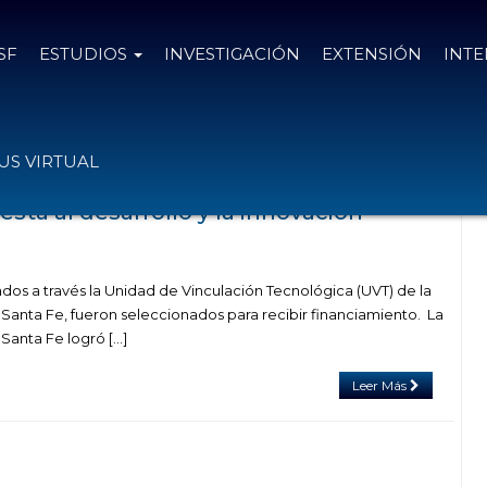
SF
ESTUDIOS
INVESTIGACIÓN
EXTENSIÓN
INT
adas con el tag TECPRO
S VIRTUAL
esta al desarrollo y la innovación
dos a través la Unidad de Vinculación Tecnológica (UVT) de la
 Santa Fe, fueron seleccionados para recibir financiamiento. La
Santa Fe logró […]
Leer Más