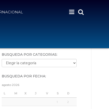
ERNACIONAL
BÚSQUEDA POR PALABRAS:
BÚSQUEDA POR CATEGORÍAS:
Búsqueda por categorías:
BÚSQUEDA POR FECHA:
agosto 2026
L
M
X
J
V
S
D
1
2