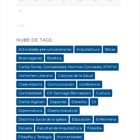
24
25
26
27
28
29
30
31
« Jul
NUBE DE TAGS:
Actividades pre-universitarias
Arquitectura
Becas
Bioimágenes
Bioética
Carlos Torres; Contabilidad; Normas Contables; RTNº41
Certamen Literario
Ciencias de la Salud
Clase Abierta
Comunicación
conferencia
Contabilidad
CP Santiago Bernasconi
Cultura
Dante Alghieri
Deportes
Derecho
DI
Diplomatura
Diseño Industrial
Doctrina Social de la Iglesia
Educación
Enfermeria
Escuela
Facultad de Arquitectura
Filosofía
Filosofía y Teología
Humanidades