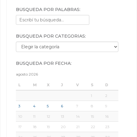
BÚSQUEDA POR PALABRAS:
BÚSQUEDA POR CATEGORÍAS:
Búsqueda por categorías:
BÚSQUEDA POR FECHA:
agosto 2026
L
M
X
J
V
S
D
1
2
3
4
5
6
7
8
9
10
11
12
13
14
15
16
17
18
19
20
21
22
23