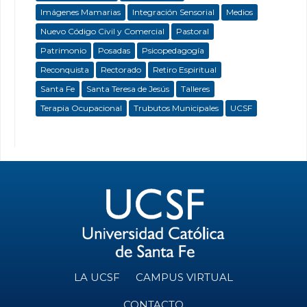
Imágenes Mamarias
Integración Sensorial
Medios
Nuevo Código Civil y Comercial
Pastoral
Patrimonio
Posadas
Psicopedagogía
Reconquista
Rectorado
Retiro Espiritual
Santa Fe
Santa Teresa de Jesús
Talleres
Terapia Ocupacional
Trubutos Municipales
UCSF
LA UCSF
CAMPUS VIRTUAL
CONTACTO