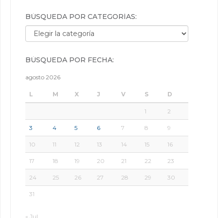
BÚSQUEDA POR CATEGORÍAS:
Búsqueda por categorías:
BÚSQUEDA POR FECHA:
agosto 2026
L
M
X
J
V
S
D
1
2
3
4
5
6
7
8
9
10
11
12
13
14
15
16
17
18
19
20
21
22
23
24
25
26
27
28
29
30
31
« Jul