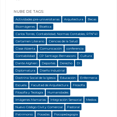
NUBE DE TAGS:
Actividades pre-universitarias
Arquitectura
Becas
Bioimágenes
Bioética
Carlos Torres; Contabilidad; Normas Contables; RTNº41
Certamen Literario
Ciencias de la Salud
Clase Abierta
Comunicación
conferencia
Contabilidad
CP Santiago Bernasconi
Cultura
Dante Alghieri
Deportes
Derecho
DI
Diplomatura
Diseño Industrial
Doctrina Social de la Iglesia
Educación
Enfermeria
Escuela
Facultad de Arquitectura
Filosofía
Filosofía y Teología
Humanidades
Imágenes Mamarias
Integración Sensorial
Medios
Nuevo Código Civil y Comercial
Pastoral
Patrimonio
Posadas
Psicopedagogía