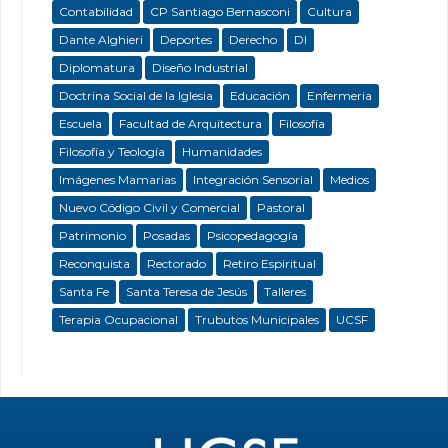
Contabilidad
CP Santiago Bernasconi
Cultura
Dante Alghieri
Deportes
Derecho
DI
Diplomatura
Diseño Industrial
Doctrina Social de la Iglesia
Educación
Enfermeria
Escuela
Facultad de Arquitectura
Filosofía
Filosofía y Teología
Humanidades
Imágenes Mamarias
Integración Sensorial
Medios
Nuevo Código Civil y Comercial
Pastoral
Patrimonio
Posadas
Psicopedagogía
Reconquista
Rectorado
Retiro Espiritual
Santa Fe
Santa Teresa de Jesús
Talleres
Terapia Ocupacional
Trubutos Municipales
UCSF