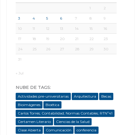
1
2
3
4
5
6
7
8
9
10
11
12
13
14
15
16
17
18
19
20
21
22
23
24
25
26
27
28
29
30
31
« Jul
NUBE DE TAGS:
Actividades pre-universitarias
Arquitectura
Becas
Bioimágenes
Bioética
Carlos Torres; Contabilidad; Normas Contables; RTNº41
Certamen Literario
Ciencias de la Salud
Clase Abierta
Comunicación
conferencia