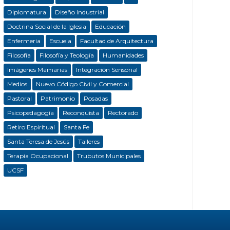
Diplomatura
Diseño Industrial
Doctrina Social de la Iglesia
Educación
Enfermeria
Escuela
Facultad de Arquitectura
Filosofía
Filosofía y Teología
Humanidades
Imágenes Mamarias
Integración Sensorial
Medios
Nuevo Código Civil y Comercial
Pastoral
Patrimonio
Posadas
Psicopedagogía
Reconquista
Rectorado
Retiro Espiritual
Santa Fe
Santa Teresa de Jesús
Talleres
Terapia Ocupacional
Trubutos Municipales
UCSF