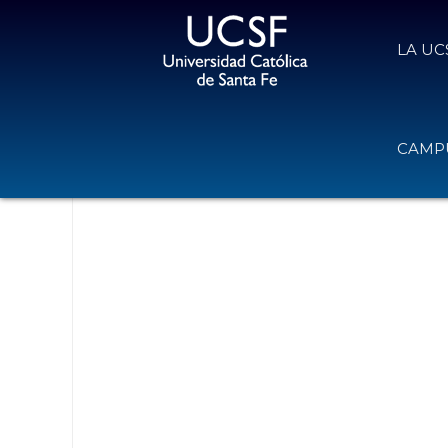
LA UC
No se han enc
CAMPU