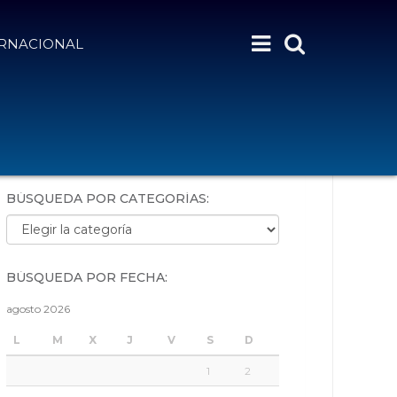
ERNACIONAL
BÚSQUEDA POR PALABRAS:
BÚSQUEDA POR CATEGORÍAS:
Búsqueda por categorías:
BÚSQUEDA POR FECHA:
agosto 2026
L
M
X
J
V
S
D
1
2