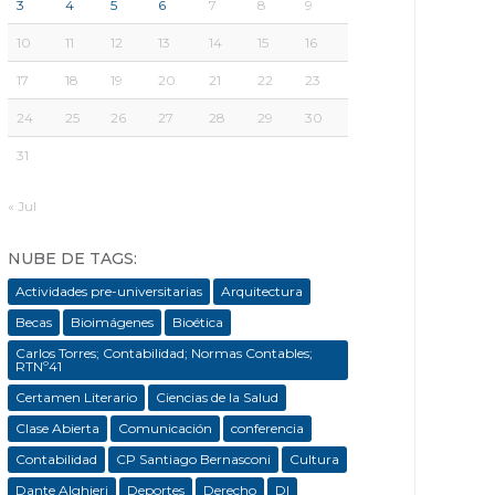
3
4
5
6
7
8
9
10
11
12
13
14
15
16
17
18
19
20
21
22
23
24
25
26
27
28
29
30
31
« Jul
NUBE DE TAGS:
Actividades pre-universitarias
Arquitectura
Becas
Bioimágenes
Bioética
Carlos Torres; Contabilidad; Normas Contables;
RTNº41
Certamen Literario
Ciencias de la Salud
Clase Abierta
Comunicación
conferencia
Contabilidad
CP Santiago Bernasconi
Cultura
Dante Alghieri
Deportes
Derecho
DI