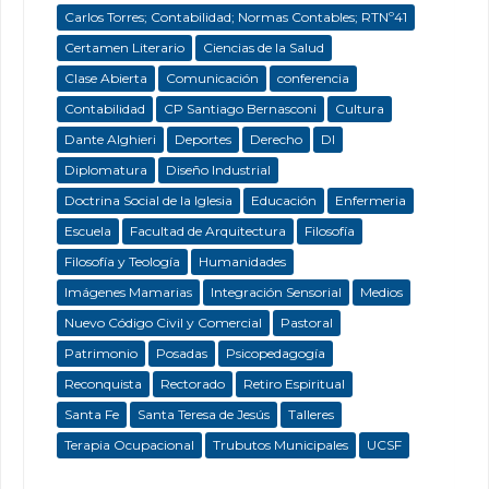
Carlos Torres; Contabilidad; Normas Contables; RTNº41
Certamen Literario
Ciencias de la Salud
Clase Abierta
Comunicación
conferencia
Contabilidad
CP Santiago Bernasconi
Cultura
Dante Alghieri
Deportes
Derecho
DI
Diplomatura
Diseño Industrial
Doctrina Social de la Iglesia
Educación
Enfermeria
Escuela
Facultad de Arquitectura
Filosofía
Filosofía y Teología
Humanidades
Imágenes Mamarias
Integración Sensorial
Medios
Nuevo Código Civil y Comercial
Pastoral
Patrimonio
Posadas
Psicopedagogía
Reconquista
Rectorado
Retiro Espiritual
Santa Fe
Santa Teresa de Jesús
Talleres
Terapia Ocupacional
Trubutos Municipales
UCSF