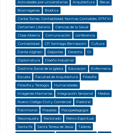
Actividades pre-universitarias
Arquitectura
Becas
Bioimágenes
Bioética
Carlos Torres; Contabilidad; Normas Contables; RTNº41
Certamen Literario
Ciencias de la Salud
Clase Abierta
Comunicación
conferencia
Contabilidad
CP Santiago Bernasconi
Cultura
Dante Alghieri
Deportes
Derecho
DI
Diplomatura
Diseño Industrial
Doctrina Social de la Iglesia
Educación
Enfermeria
Escuela
Facultad de Arquitectura
Filosofía
Filosofía y Teología
Humanidades
Imágenes Mamarias
Integración Sensorial
Medios
Nuevo Código Civil y Comercial
Pastoral
Patrimonio
Posadas
Psicopedagogía
Reconquista
Rectorado
Retiro Espiritual
Santa Fe
Santa Teresa de Jesús
Talleres