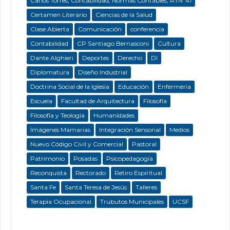
Carlos Torres; Contabilidad; Normas Contables; RTNº41
Certamen Literario
Ciencias de la Salud
Clase Abierta
Comunicación
conferencia
Contabilidad
CP Santiago Bernasconi
Cultura
Dante Alghieri
Deportes
Derecho
DI
Diplomatura
Diseño Industrial
Doctrina Social de la Iglesia
Educación
Enfermeria
Escuela
Facultad de Arquitectura
Filosofía
Filosofía y Teología
Humanidades
Imágenes Mamarias
Integración Sensorial
Medios
Nuevo Código Civil y Comercial
Pastoral
Patrimonio
Posadas
Psicopedagogía
Reconquista
Rectorado
Retiro Espiritual
Santa Fe
Santa Teresa de Jesús
Talleres
Terapia Ocupacional
Trubutos Municipales
UCSF